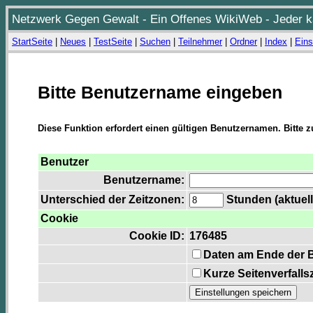
Netzwerk Gegen Gewalt - Ein Offenes WikiWeb - Jeder ka
StartSeite
|
Neues
|
TestSeite
|
Suchen
|
Teilnehmer
|
Ordner
|
Index
|
Eins
Bitte Benutzername eingeben
Diese Funktion erfordert einen gültigen Benutzernamen. Bitte 
Benutzer
Benutzername:
Unterschied der Zeitzonen:
Stunden (aktuell
Cookie
Cookie ID:
176485
Daten am Ende der 
Kurze Seitenverfalls