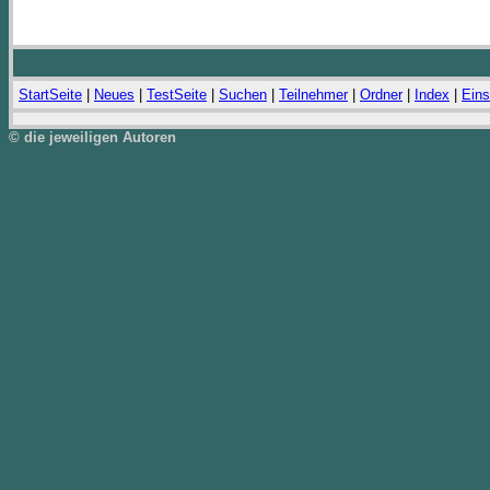
StartSeite
|
Neues
|
TestSeite
|
Suchen
|
Teilnehmer
|
Ordner
|
Index
|
Eins
© die jeweiligen Autoren