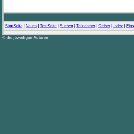
StartSeite
|
Neues
|
TestSeite
|
Suchen
|
Teilnehmer
|
Ordner
|
Index
|
Eins
© die jeweiligen Autoren