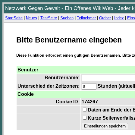
Netzwerk Gegen Gewalt - Ein Offenes WikiWeb - Jeder ka
StartSeite
|
Neues
|
TestSeite
|
Suchen
|
Teilnehmer
|
Ordner
|
Index
|
Eins
Bitte Benutzername eingeben
Diese Funktion erfordert einen gültigen Benutzernamen. Bitte 
Benutzer
Benutzername:
Unterschied der Zeitzonen:
Stunden (aktuell
Cookie
Cookie ID:
174267
Daten am Ende der 
Kurze Seitenverfalls