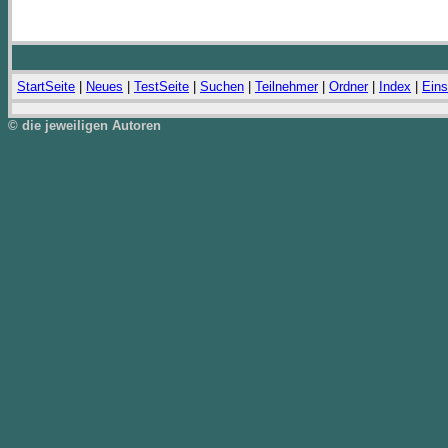
StartSeite
|
Neues
|
TestSeite
|
Suchen
|
Teilnehmer
|
Ordner
|
Index
|
Eins
© die jeweiligen Autoren