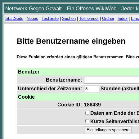
Netzwerk Gegen Gewalt - Ein Offenes WikiWeb - Jeder ka
StartSeite
|
Neues
|
TestSeite
|
Suchen
|
Teilnehmer
|
Ordner
|
Index
|
Eins
Bitte Benutzername eingeben
Diese Funktion erfordert einen gültigen Benutzernamen. Bitte 
Benutzer
Benutzername:
Unterschied der Zeitzonen:
Stunden (aktuell
Cookie
Cookie ID:
186439
Daten am Ende der 
Kurze Seitenverfalls