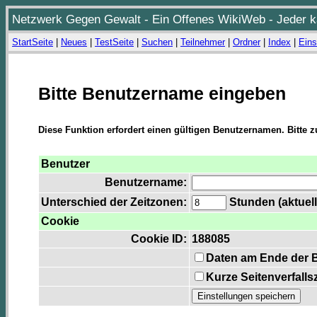
Netzwerk Gegen Gewalt - Ein Offenes WikiWeb - Jeder ka
StartSeite
|
Neues
|
TestSeite
|
Suchen
|
Teilnehmer
|
Ordner
|
Index
|
Eins
Bitte Benutzername eingeben
Diese Funktion erfordert einen gültigen Benutzernamen. Bitte 
Benutzer
Benutzername:
Unterschied der Zeitzonen:
Stunden (aktuell
Cookie
Cookie ID:
188085
Daten am Ende der 
Kurze Seitenverfalls