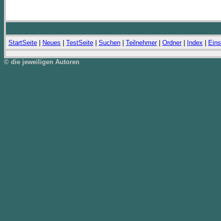
StartSeite
|
Neues
|
TestSeite
|
Suchen
|
Teilnehmer
|
Ordner
|
Index
|
Eins
© die jeweiligen Autoren