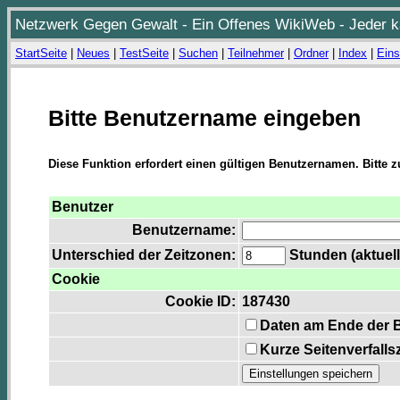
Netzwerk Gegen Gewalt - Ein Offenes WikiWeb - Jeder ka
StartSeite
|
Neues
|
TestSeite
|
Suchen
|
Teilnehmer
|
Ordner
|
Index
|
Eins
Bitte Benutzername eingeben
Diese Funktion erfordert einen gültigen Benutzernamen. Bitte 
Benutzer
Benutzername:
Unterschied der Zeitzonen:
Stunden (aktuell
Cookie
Cookie ID:
187430
Daten am Ende der 
Kurze Seitenverfalls