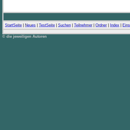
StartSeite
|
Neues
|
TestSeite
|
Suchen
|
Teilnehmer
|
Ordner
|
Index
|
Eins
© die jeweiligen Autoren