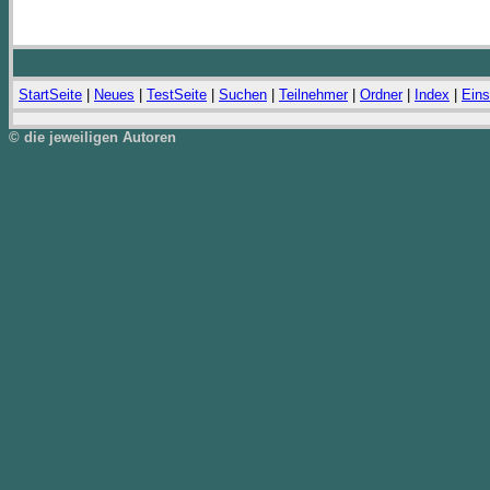
StartSeite
|
Neues
|
TestSeite
|
Suchen
|
Teilnehmer
|
Ordner
|
Index
|
Eins
© die jeweiligen Autoren