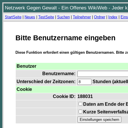
Netzwerk Gegen Gewalt - Ein Offenes WikiWeb - Jeder ka
StartSeite
|
Neues
|
TestSeite
|
Suchen
|
Teilnehmer
|
Ordner
|
Index
|
Eins
Bitte Benutzername eingeben
Diese Funktion erfordert einen gültigen Benutzernamen. Bitte 
Benutzer
Benutzername:
Unterschied der Zeitzonen:
Stunden (aktuell
Cookie
Cookie ID:
188031
Daten am Ende der 
Kurze Seitenverfalls