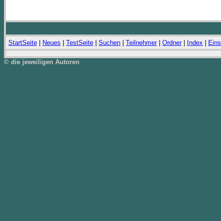
StartSeite
|
Neues
|
TestSeite
|
Suchen
|
Teilnehmer
|
Ordner
|
Index
|
Eins
© die jeweiligen Autoren