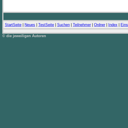
StartSeite
|
Neues
|
TestSeite
|
Suchen
|
Teilnehmer
|
Ordner
|
Index
|
Eins
© die jeweiligen Autoren