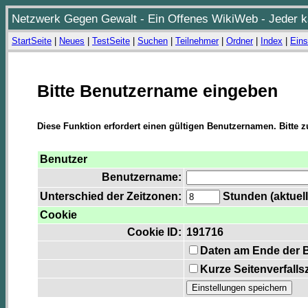
Netzwerk Gegen Gewalt - Ein Offenes WikiWeb - Jeder ka
StartSeite
|
Neues
|
TestSeite
|
Suchen
|
Teilnehmer
|
Ordner
|
Index
|
Eins
Bitte Benutzername eingeben
Diese Funktion erfordert einen gültigen Benutzernamen. Bitte 
Benutzer
Benutzername:
Unterschied der Zeitzonen:
Stunden (aktuell
Cookie
Cookie ID:
191716
Daten am Ende der 
Kurze Seitenverfalls