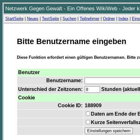
Netzwerk Gegen Gewalt - Ein Offenes WikiWeb - Jeder ka
StartSeite
|
Neues
|
TestSeite
|
Suchen
|
Teilnehmer
|
Ordner
|
Index
|
Eins
Bitte Benutzername eingeben
Diese Funktion erfordert einen gültigen Benutzernamen. Bitte 
Benutzer
Benutzername:
Unterschied der Zeitzonen:
Stunden (aktuell
Cookie
Cookie ID:
188909
Daten am Ende der 
Kurze Seitenverfalls