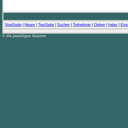
StartSeite
|
Neues
|
TestSeite
|
Suchen
|
Teilnehmer
|
Ordner
|
Index
|
Eins
© die jeweiligen Autoren