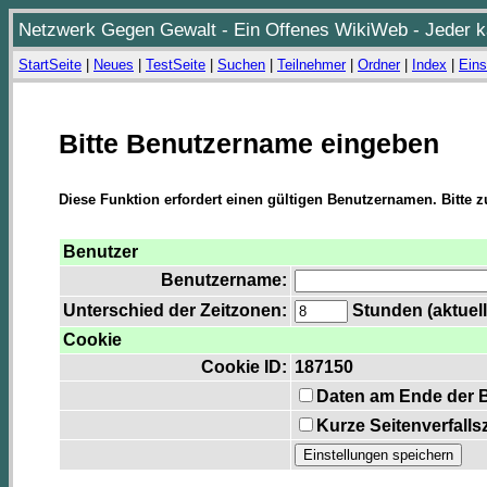
Netzwerk Gegen Gewalt - Ein Offenes WikiWeb - Jeder ka
StartSeite
|
Neues
|
TestSeite
|
Suchen
|
Teilnehmer
|
Ordner
|
Index
|
Eins
Bitte Benutzername eingeben
Diese Funktion erfordert einen gültigen Benutzernamen. Bitte 
Benutzer
Benutzername:
Unterschied der Zeitzonen:
Stunden (aktuell
Cookie
Cookie ID:
187150
Daten am Ende der 
Kurze Seitenverfalls