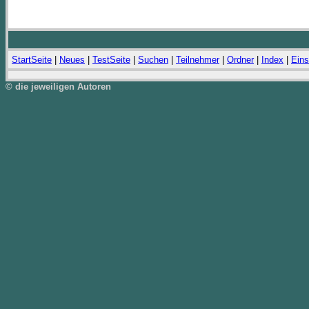
StartSeite
|
Neues
|
TestSeite
|
Suchen
|
Teilnehmer
|
Ordner
|
Index
|
Eins
© die jeweiligen Autoren