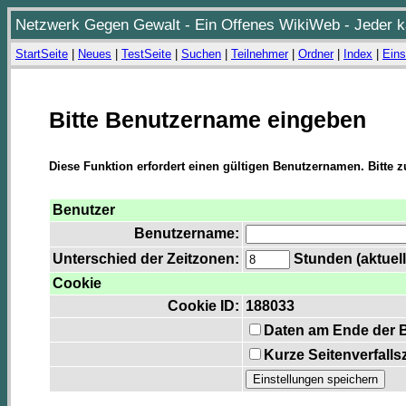
Netzwerk Gegen Gewalt - Ein Offenes WikiWeb - Jeder ka
StartSeite
|
Neues
|
TestSeite
|
Suchen
|
Teilnehmer
|
Ordner
|
Index
|
Eins
Bitte Benutzername eingeben
Diese Funktion erfordert einen gültigen Benutzernamen. Bitte 
Benutzer
Benutzername:
Unterschied der Zeitzonen:
Stunden (aktuell
Cookie
Cookie ID:
188033
Daten am Ende der 
Kurze Seitenverfalls