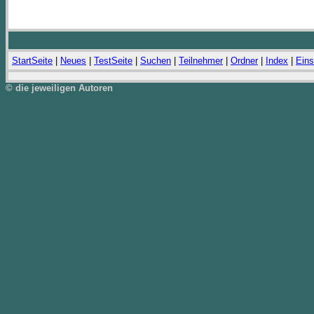
StartSeite
|
Neues
|
TestSeite
|
Suchen
|
Teilnehmer
|
Ordner
|
Index
|
Eins
© die jeweiligen Autoren