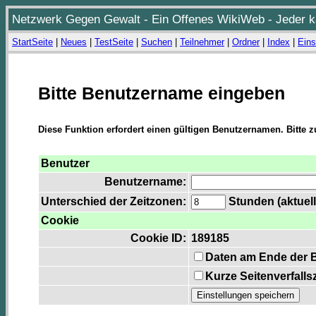
Netzwerk Gegen Gewalt - Ein Offenes WikiWeb - Jeder ka
StartSeite
|
Neues
|
TestSeite
|
Suchen
|
Teilnehmer
|
Ordner
|
Index
|
Eins
Bitte Benutzername eingeben
Diese Funktion erfordert einen gültigen Benutzernamen. Bitte 
Benutzer
Benutzername:
Unterschied der Zeitzonen:
Stunden (aktuell
Cookie
Cookie ID:
189185
Daten am Ende der 
Kurze Seitenverfalls