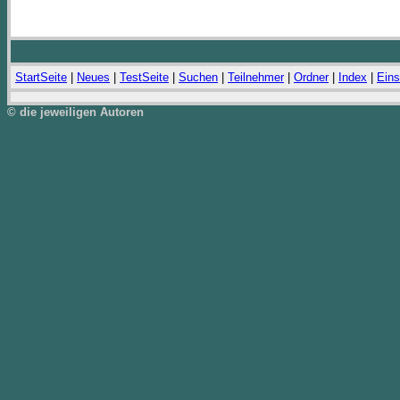
StartSeite
|
Neues
|
TestSeite
|
Suchen
|
Teilnehmer
|
Ordner
|
Index
|
Eins
© die jeweiligen Autoren