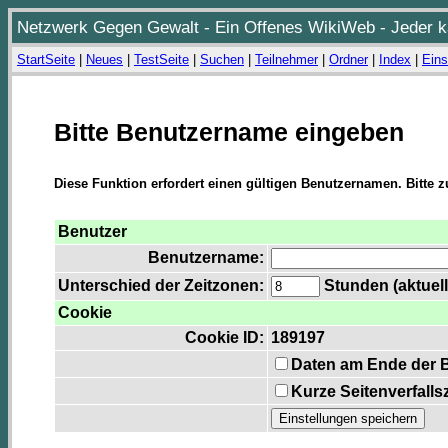
Netzwerk Gegen Gewalt - Ein Offenes WikiWeb - Jeder ka
StartSeite
|
Neues
|
TestSeite
|
Suchen
|
Teilnehmer
|
Ordner
|
Index
|
Eins
Bitte Benutzername eingeben
Diese Funktion erfordert einen gültigen Benutzernamen. Bitte 
Benutzer
Benutzername:
Unterschied der Zeitzonen:
Stunden (aktuell
Cookie
Cookie ID:
189197
Daten am Ende der 
Kurze Seitenverfalls