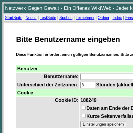
Netzwerk Gegen Gewalt - Ein Offenes WikiWeb - Jeder ka
StartSeite
|
Neues
|
TestSeite
|
Suchen
|
Teilnehmer
|
Ordner
|
Index
|
Eins
Bitte Benutzername eingeben
Diese Funktion erfordert einen gültigen Benutzernamen. Bitte 
Benutzer
Benutzername:
Unterschied der Zeitzonen:
Stunden (aktuell
Cookie
Cookie ID:
188249
Daten am Ende der 
Kurze Seitenverfalls