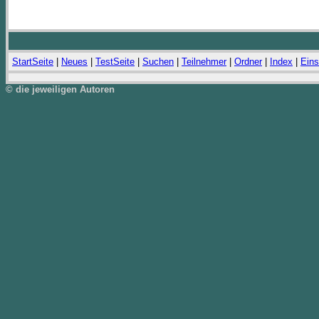
StartSeite
|
Neues
|
TestSeite
|
Suchen
|
Teilnehmer
|
Ordner
|
Index
|
Eins
© die jeweiligen Autoren