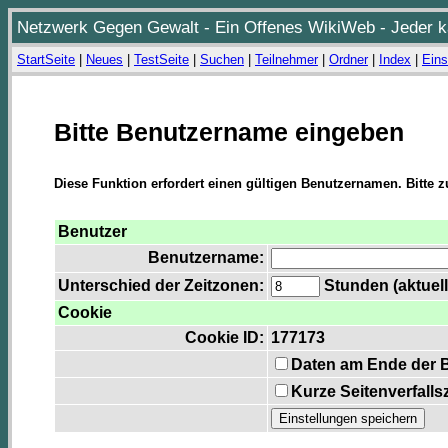
Netzwerk Gegen Gewalt - Ein Offenes WikiWeb - Jeder ka
StartSeite
|
Neues
|
TestSeite
|
Suchen
|
Teilnehmer
|
Ordner
|
Index
|
Eins
Bitte Benutzername eingeben
Diese Funktion erfordert einen gültigen Benutzernamen. Bitte 
Benutzer
Benutzername:
Unterschied der Zeitzonen:
Stunden (aktuell
Cookie
Cookie ID:
177173
Daten am Ende der 
Kurze Seitenverfalls