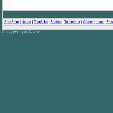
StartSeite
|
Neues
|
TestSeite
|
Suchen
|
Teilnehmer
|
Ordner
|
Index
|
Eins
© die jeweiligen Autoren