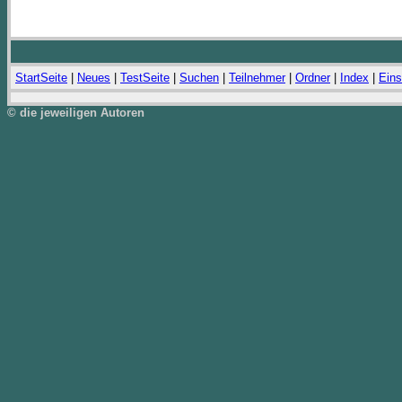
StartSeite
|
Neues
|
TestSeite
|
Suchen
|
Teilnehmer
|
Ordner
|
Index
|
Eins
© die jeweiligen Autoren