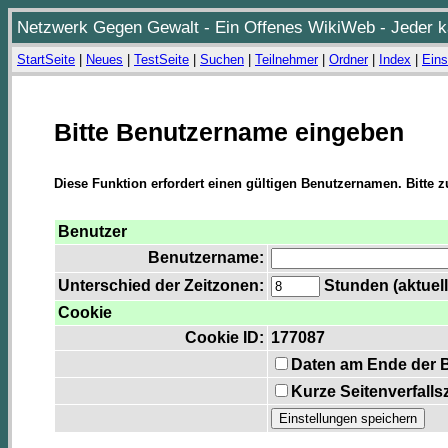
Netzwerk Gegen Gewalt - Ein Offenes WikiWeb - Jeder ka
StartSeite
|
Neues
|
TestSeite
|
Suchen
|
Teilnehmer
|
Ordner
|
Index
|
Eins
Bitte Benutzername eingeben
Diese Funktion erfordert einen gültigen Benutzernamen. Bitte 
Benutzer
Benutzername:
Unterschied der Zeitzonen:
Stunden (aktuell
Cookie
Cookie ID:
177087
Daten am Ende der 
Kurze Seitenverfalls