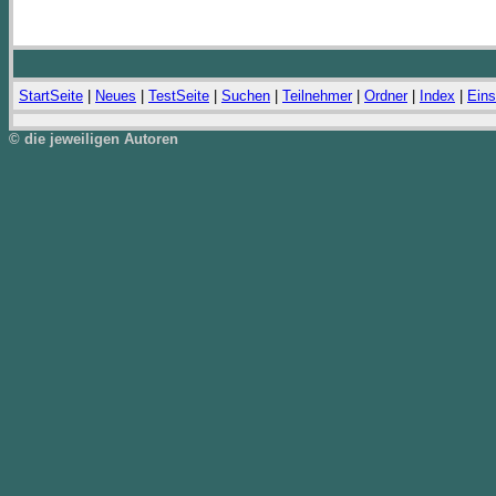
StartSeite
|
Neues
|
TestSeite
|
Suchen
|
Teilnehmer
|
Ordner
|
Index
|
Eins
© die jeweiligen Autoren