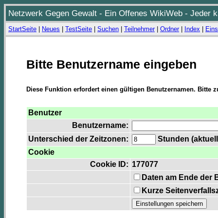
Netzwerk Gegen Gewalt - Ein Offenes WikiWeb - Jeder ka
StartSeite
|
Neues
|
TestSeite
|
Suchen
|
Teilnehmer
|
Ordner
|
Index
|
Eins
Bitte Benutzername eingeben
Diese Funktion erfordert einen gültigen Benutzernamen. Bitte 
Benutzer
Benutzername:
Unterschied der Zeitzonen:
Stunden (aktuell
Cookie
Cookie ID:
177077
Daten am Ende der 
Kurze Seitenverfalls