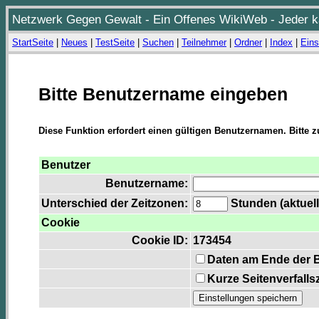
Netzwerk Gegen Gewalt - Ein Offenes WikiWeb - Jeder ka
StartSeite
|
Neues
|
TestSeite
|
Suchen
|
Teilnehmer
|
Ordner
|
Index
|
Eins
Bitte Benutzername eingeben
Diese Funktion erfordert einen gültigen Benutzernamen. Bitte 
Benutzer
Benutzername:
Unterschied der Zeitzonen:
Stunden (aktuell
Cookie
Cookie ID:
173454
Daten am Ende der 
Kurze Seitenverfalls