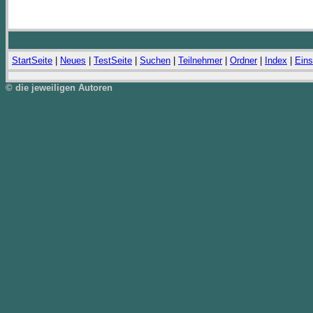
StartSeite
|
Neues
|
TestSeite
|
Suchen
|
Teilnehmer
|
Ordner
|
Index
|
Eins
© die jeweiligen Autoren