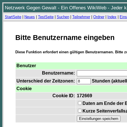
Netzwerk Gegen Gewalt - Ein Offenes WikiWeb - Jeder ka
StartSeite
|
Neues
|
TestSeite
|
Suchen
|
Teilnehmer
|
Ordner
|
Index
|
Eins
Bitte Benutzername eingeben
Diese Funktion erfordert einen gültigen Benutzernamen. Bitte 
Benutzer
Benutzername:
Unterschied der Zeitzonen:
Stunden (aktuell
Cookie
Cookie ID:
172669
Daten am Ende der 
Kurze Seitenverfalls