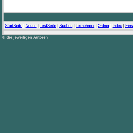
StartSeite
|
Neues
|
TestSeite
|
Suchen
|
Teilnehmer
|
Ordner
|
Index
|
Eins
© die jeweiligen Autoren