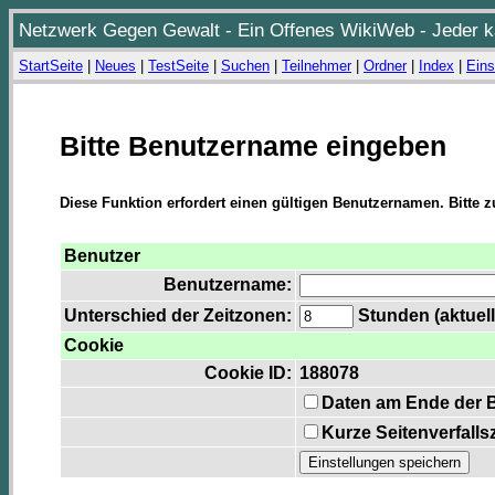
Netzwerk Gegen Gewalt - Ein Offenes WikiWeb - Jeder ka
StartSeite
|
Neues
|
TestSeite
|
Suchen
|
Teilnehmer
|
Ordner
|
Index
|
Eins
Bitte Benutzername eingeben
Diese Funktion erfordert einen gültigen Benutzernamen. Bitte 
Benutzer
Benutzername:
Unterschied der Zeitzonen:
Stunden (aktuell
Cookie
Cookie ID:
188078
Daten am Ende der 
Kurze Seitenverfalls