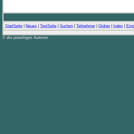
StartSeite
|
Neues
|
TestSeite
|
Suchen
|
Teilnehmer
|
Ordner
|
Index
|
Eins
© die jeweiligen Autoren