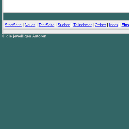
StartSeite
|
Neues
|
TestSeite
|
Suchen
|
Teilnehmer
|
Ordner
|
Index
|
Eins
© die jeweiligen Autoren