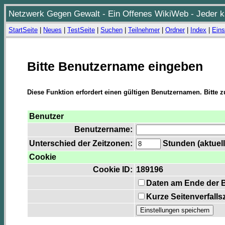
Netzwerk Gegen Gewalt - Ein Offenes WikiWeb - Jeder ka
StartSeite
|
Neues
|
TestSeite
|
Suchen
|
Teilnehmer
|
Ordner
|
Index
|
Eins
Bitte Benutzername eingeben
Diese Funktion erfordert einen gültigen Benutzernamen. Bitte 
Benutzer
Benutzername:
Unterschied der Zeitzonen:
Stunden (aktuell
Cookie
Cookie ID:
189196
Daten am Ende der 
Kurze Seitenverfalls