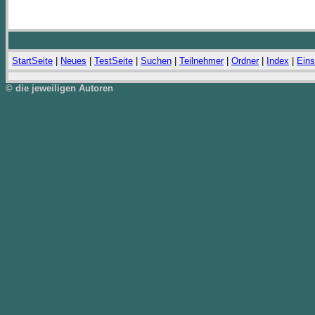
StartSeite
|
Neues
|
TestSeite
|
Suchen
|
Teilnehmer
|
Ordner
|
Index
|
Eins
© die jeweiligen Autoren