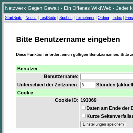
Netzwerk Gegen Gewalt - Ein Offenes WikiWeb - Jeder ka
StartSeite
|
Neues
|
TestSeite
|
Suchen
|
Teilnehmer
|
Ordner
|
Index
|
Eins
Bitte Benutzername eingeben
Diese Funktion erfordert einen gültigen Benutzernamen. Bitte 
Benutzer
Benutzername:
Unterschied der Zeitzonen:
Stunden (aktuell
Cookie
Cookie ID:
193069
Daten am Ende der 
Kurze Seitenverfalls