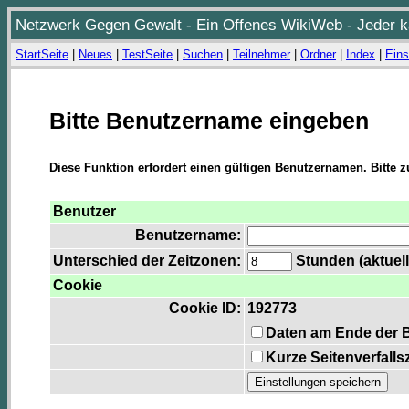
Netzwerk Gegen Gewalt - Ein Offenes WikiWeb - Jeder ka
StartSeite
|
Neues
|
TestSeite
|
Suchen
|
Teilnehmer
|
Ordner
|
Index
|
Eins
Bitte Benutzername eingeben
Diese Funktion erfordert einen gültigen Benutzernamen. Bitte 
Benutzer
Benutzername:
Unterschied der Zeitzonen:
Stunden (aktuell
Cookie
Cookie ID:
192773
Daten am Ende der 
Kurze Seitenverfalls