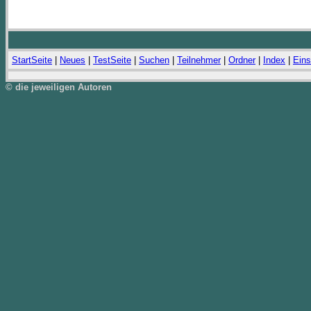
StartSeite
|
Neues
|
TestSeite
|
Suchen
|
Teilnehmer
|
Ordner
|
Index
|
Eins
© die jeweiligen Autoren