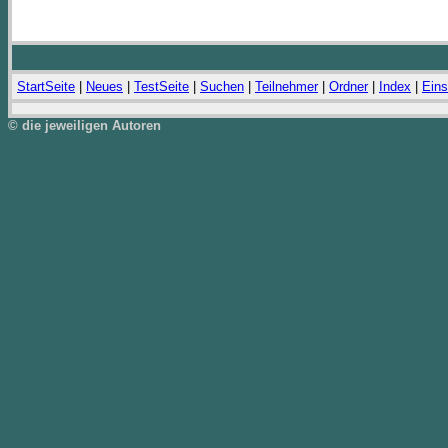
StartSeite
|
Neues
|
TestSeite
|
Suchen
|
Teilnehmer
|
Ordner
|
Index
|
Eins
© die jeweiligen Autoren