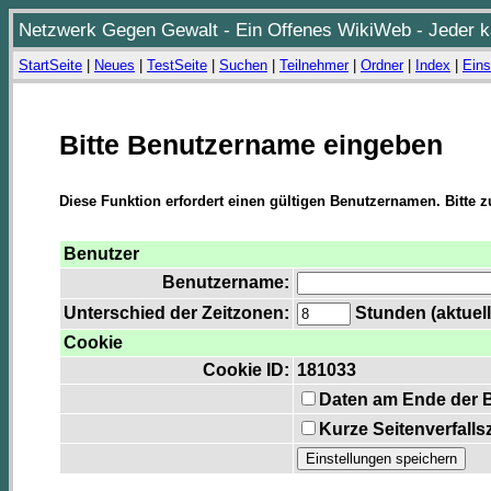
Netzwerk Gegen Gewalt - Ein Offenes WikiWeb - Jeder ka
StartSeite
|
Neues
|
TestSeite
|
Suchen
|
Teilnehmer
|
Ordner
|
Index
|
Eins
Bitte Benutzername eingeben
Diese Funktion erfordert einen gültigen Benutzernamen. Bitte 
Benutzer
Benutzername:
Unterschied der Zeitzonen:
Stunden (aktuell
Cookie
Cookie ID:
181033
Daten am Ende der 
Kurze Seitenverfalls