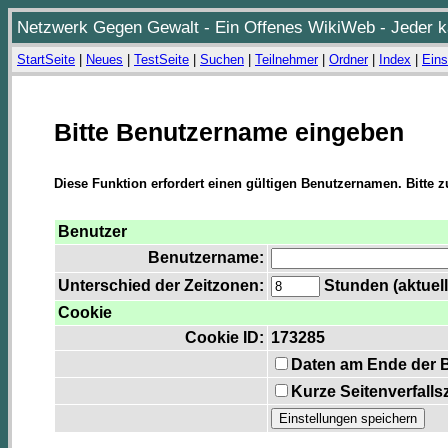
Netzwerk Gegen Gewalt - Ein Offenes WikiWeb - Jeder ka
StartSeite
|
Neues
|
TestSeite
|
Suchen
|
Teilnehmer
|
Ordner
|
Index
|
Eins
Bitte Benutzername eingeben
Diese Funktion erfordert einen gültigen Benutzernamen. Bitte 
Benutzer
Benutzername:
Unterschied der Zeitzonen:
Stunden (aktuell
Cookie
Cookie ID:
173285
Daten am Ende der 
Kurze Seitenverfalls