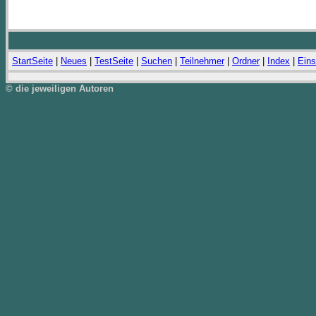
StartSeite
|
Neues
|
TestSeite
|
Suchen
|
Teilnehmer
|
Ordner
|
Index
|
Eins
© die jeweiligen Autoren