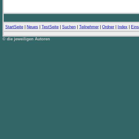
StartSeite
|
Neues
|
TestSeite
|
Suchen
|
Teilnehmer
|
Ordner
|
Index
|
Eins
© die jeweiligen Autoren