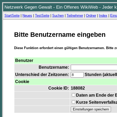
Netzwerk Gegen Gewalt - Ein Offenes WikiWeb - Jeder ka
StartSeite
|
Neues
|
TestSeite
|
Suchen
|
Teilnehmer
|
Ordner
|
Index
|
Eins
Bitte Benutzername eingeben
Diese Funktion erfordert einen gültigen Benutzernamen. Bitte 
Benutzer
Benutzername:
Unterschied der Zeitzonen:
Stunden (aktuell
Cookie
Cookie ID:
188082
Daten am Ende der 
Kurze Seitenverfalls