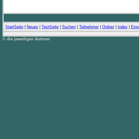
StartSeite
|
Neues
|
TestSeite
|
Suchen
|
Teilnehmer
|
Ordner
|
Index
|
Eins
© die jeweiligen Autoren