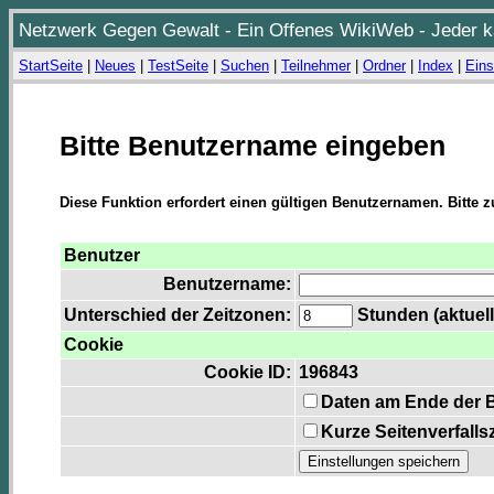
Netzwerk Gegen Gewalt - Ein Offenes WikiWeb - Jeder ka
StartSeite
|
Neues
|
TestSeite
|
Suchen
|
Teilnehmer
|
Ordner
|
Index
|
Eins
Bitte Benutzername eingeben
Diese Funktion erfordert einen gültigen Benutzernamen. Bitte 
Benutzer
Benutzername:
Unterschied der Zeitzonen:
Stunden (aktuell
Cookie
Cookie ID:
196843
Daten am Ende der 
Kurze Seitenverfalls