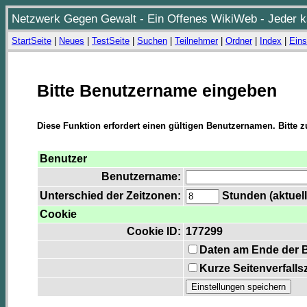
Netzwerk Gegen Gewalt - Ein Offenes WikiWeb - Jeder ka
StartSeite
|
Neues
|
TestSeite
|
Suchen
|
Teilnehmer
|
Ordner
|
Index
|
Eins
Bitte Benutzername eingeben
Diese Funktion erfordert einen gültigen Benutzernamen. Bitte 
Benutzer
Benutzername:
Unterschied der Zeitzonen:
Stunden (aktuell
Cookie
Cookie ID:
177299
Daten am Ende der 
Kurze Seitenverfalls