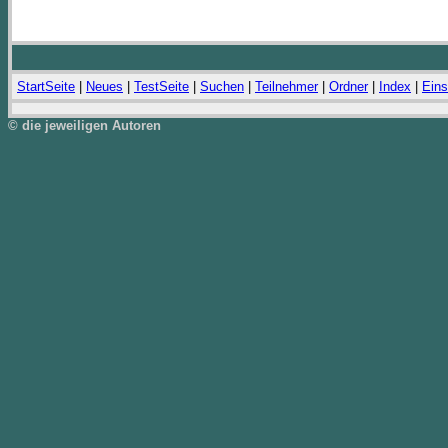
StartSeite
|
Neues
|
TestSeite
|
Suchen
|
Teilnehmer
|
Ordner
|
Index
|
Eins
© die jeweiligen Autoren