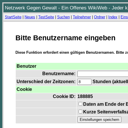
Netzwerk Gegen Gewalt - Ein Offenes WikiWeb - Jeder ka
StartSeite
|
Neues
|
TestSeite
|
Suchen
|
Teilnehmer
|
Ordner
|
Index
|
Eins
Bitte Benutzername eingeben
Diese Funktion erfordert einen gültigen Benutzernamen. Bitte 
Benutzer
Benutzername:
Unterschied der Zeitzonen:
Stunden (aktuell
Cookie
Cookie ID:
188885
Daten am Ende der 
Kurze Seitenverfalls