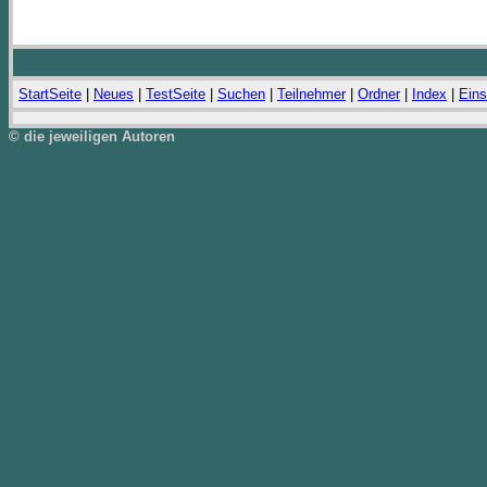
StartSeite
|
Neues
|
TestSeite
|
Suchen
|
Teilnehmer
|
Ordner
|
Index
|
Eins
© die jeweiligen Autoren