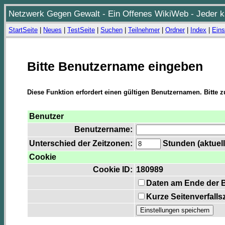
Netzwerk Gegen Gewalt - Ein Offenes WikiWeb - Jeder ka
StartSeite
|
Neues
|
TestSeite
|
Suchen
|
Teilnehmer
|
Ordner
|
Index
|
Eins
Bitte Benutzername eingeben
Diese Funktion erfordert einen gültigen Benutzernamen. Bitte 
Benutzer
Benutzername:
Unterschied der Zeitzonen:
Stunden (aktuell
Cookie
Cookie ID:
180989
Daten am Ende der 
Kurze Seitenverfalls