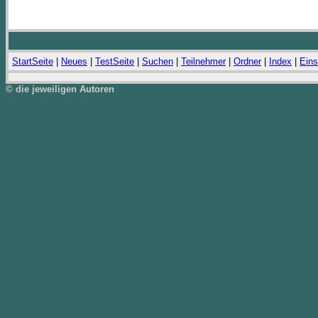
StartSeite
|
Neues
|
TestSeite
|
Suchen
|
Teilnehmer
|
Ordner
|
Index
|
Eins
© die jeweiligen Autoren