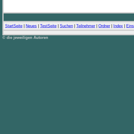
StartSeite
|
Neues
|
TestSeite
|
Suchen
|
Teilnehmer
|
Ordner
|
Index
|
Eins
© die jeweiligen Autoren