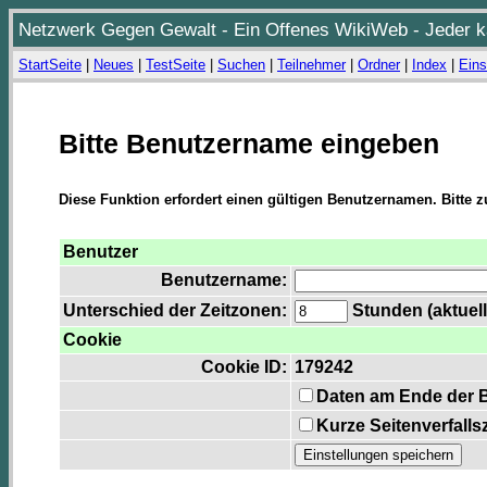
Netzwerk Gegen Gewalt - Ein Offenes WikiWeb - Jeder ka
StartSeite
|
Neues
|
TestSeite
|
Suchen
|
Teilnehmer
|
Ordner
|
Index
|
Eins
Bitte Benutzername eingeben
Diese Funktion erfordert einen gültigen Benutzernamen. Bitte 
Benutzer
Benutzername:
Unterschied der Zeitzonen:
Stunden (aktuell
Cookie
Cookie ID:
179242
Daten am Ende der 
Kurze Seitenverfalls