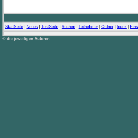
StartSeite
|
Neues
|
TestSeite
|
Suchen
|
Teilnehmer
|
Ordner
|
Index
|
Eins
© die jeweiligen Autoren