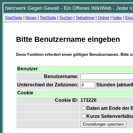
Netzwerk Gegen Gewalt - Ein Offenes WikiWeb - Jeder ka
StartSeite
|
Neues
|
TestSeite
|
Suchen
|
Teilnehmer
|
Ordner
|
Index
|
Eins
Bitte Benutzername eingeben
Diese Funktion erfordert einen gültigen Benutzernamen. Bitte 
Benutzer
Benutzername:
Unterschied der Zeitzonen:
Stunden (aktuell
Cookie
Cookie ID:
173226
Daten am Ende der 
Kurze Seitenverfalls