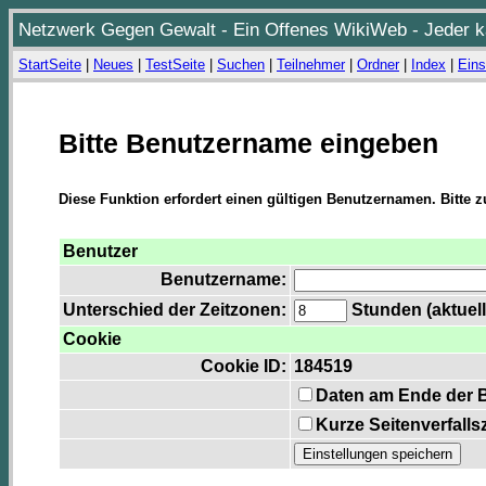
Netzwerk Gegen Gewalt - Ein Offenes WikiWeb - Jeder ka
StartSeite
|
Neues
|
TestSeite
|
Suchen
|
Teilnehmer
|
Ordner
|
Index
|
Eins
Bitte Benutzername eingeben
Diese Funktion erfordert einen gültigen Benutzernamen. Bitte 
Benutzer
Benutzername:
Unterschied der Zeitzonen:
Stunden (aktuell
Cookie
Cookie ID:
184519
Daten am Ende der 
Kurze Seitenverfalls