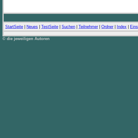
StartSeite
|
Neues
|
TestSeite
|
Suchen
|
Teilnehmer
|
Ordner
|
Index
|
Eins
© die jeweiligen Autoren