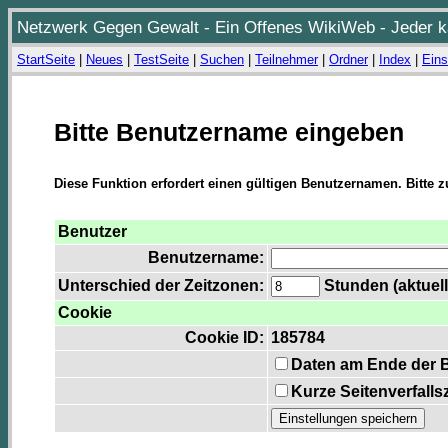
Netzwerk Gegen Gewalt - Ein Offenes WikiWeb - Jeder ka
StartSeite
|
Neues
|
TestSeite
|
Suchen
|
Teilnehmer
|
Ordner
|
Index
|
Eins
Bitte Benutzername eingeben
Diese Funktion erfordert einen gültigen Benutzernamen. Bitte 
Benutzer
Benutzername:
Unterschied der Zeitzonen:
Stunden (aktuell
Cookie
Cookie ID:
185784
Daten am Ende der 
Kurze Seitenverfalls