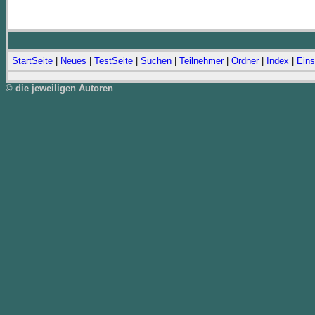
StartSeite
|
Neues
|
TestSeite
|
Suchen
|
Teilnehmer
|
Ordner
|
Index
|
Eins
© die jeweiligen Autoren