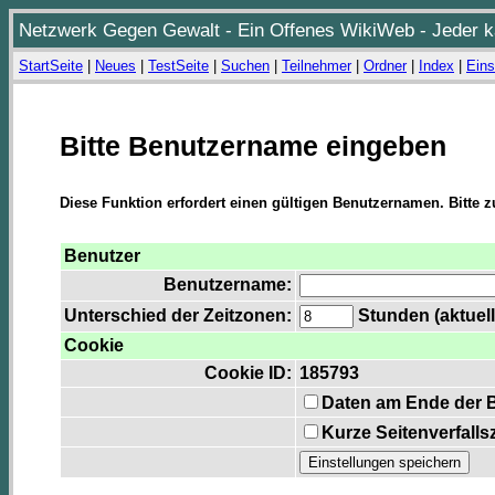
Netzwerk Gegen Gewalt - Ein Offenes WikiWeb - Jeder ka
StartSeite
|
Neues
|
TestSeite
|
Suchen
|
Teilnehmer
|
Ordner
|
Index
|
Eins
Bitte Benutzername eingeben
Diese Funktion erfordert einen gültigen Benutzernamen. Bitte 
Benutzer
Benutzername:
Unterschied der Zeitzonen:
Stunden (aktuell
Cookie
Cookie ID:
185793
Daten am Ende der 
Kurze Seitenverfalls