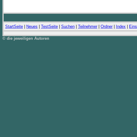
StartSeite
|
Neues
|
TestSeite
|
Suchen
|
Teilnehmer
|
Ordner
|
Index
|
Eins
© die jeweiligen Autoren