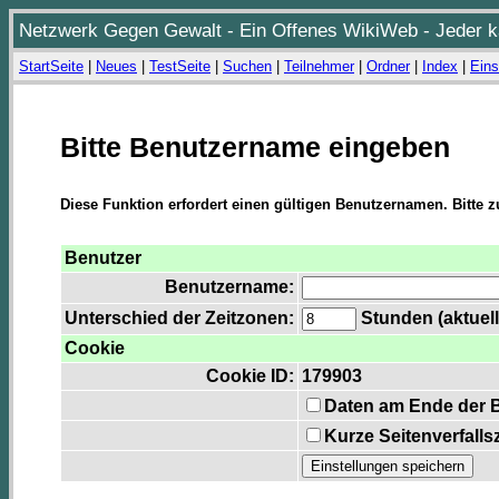
Netzwerk Gegen Gewalt - Ein Offenes WikiWeb - Jeder ka
StartSeite
|
Neues
|
TestSeite
|
Suchen
|
Teilnehmer
|
Ordner
|
Index
|
Eins
Bitte Benutzername eingeben
Diese Funktion erfordert einen gültigen Benutzernamen. Bitte 
Benutzer
Benutzername:
Unterschied der Zeitzonen:
Stunden (aktuell
Cookie
Cookie ID:
179903
Daten am Ende der 
Kurze Seitenverfalls