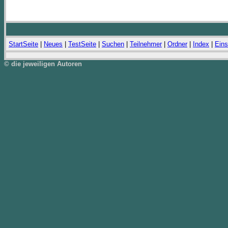
StartSeite
|
Neues
|
TestSeite
|
Suchen
|
Teilnehmer
|
Ordner
|
Index
|
Eins
© die jeweiligen Autoren