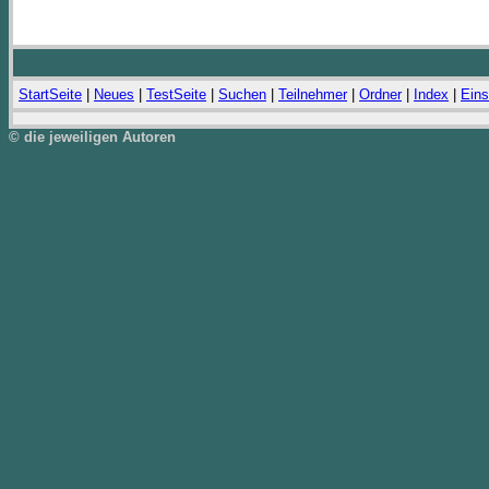
StartSeite
|
Neues
|
TestSeite
|
Suchen
|
Teilnehmer
|
Ordner
|
Index
|
Eins
© die jeweiligen Autoren