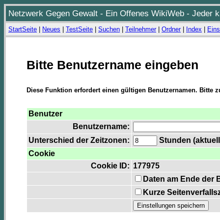
Netzwerk Gegen Gewalt - Ein Offenes WikiWeb - Jeder ka
StartSeite
|
Neues
|
TestSeite
|
Suchen
|
Teilnehmer
|
Ordner
|
Index
|
Eins
Bitte Benutzername eingeben
Diese Funktion erfordert einen gültigen Benutzernamen. Bitte 
Benutzer
Benutzername:
Unterschied der Zeitzonen:
Stunden (aktuell
Cookie
Cookie ID:
177975
Daten am Ende der 
Kurze Seitenverfalls