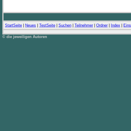
StartSeite
|
Neues
|
TestSeite
|
Suchen
|
Teilnehmer
|
Ordner
|
Index
|
Eins
© die jeweiligen Autoren