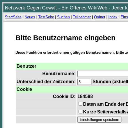
Netzwerk Gegen Gewalt - Ein Offenes WikiWeb - Jeder ka
StartSeite
|
Neues
|
TestSeite
|
Suchen
|
Teilnehmer
|
Ordner
|
Index
|
Eins
Bitte Benutzername eingeben
Diese Funktion erfordert einen gültigen Benutzernamen. Bitte 
Benutzer
Benutzername:
Unterschied der Zeitzonen:
Stunden (aktuell
Cookie
Cookie ID:
184588
Daten am Ende der 
Kurze Seitenverfalls