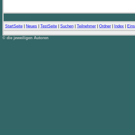
StartSeite
|
Neues
|
TestSeite
|
Suchen
|
Teilnehmer
|
Ordner
|
Index
|
Eins
© die jeweiligen Autoren