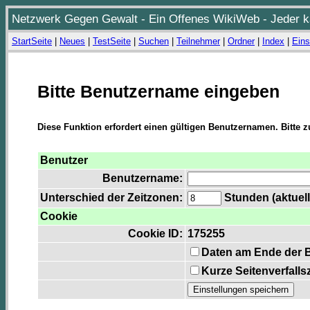
Netzwerk Gegen Gewalt - Ein Offenes WikiWeb - Jeder ka
StartSeite
|
Neues
|
TestSeite
|
Suchen
|
Teilnehmer
|
Ordner
|
Index
|
Eins
Bitte Benutzername eingeben
Diese Funktion erfordert einen gültigen Benutzernamen. Bitte 
Benutzer
Benutzername:
Unterschied der Zeitzonen:
Stunden (aktuell
Cookie
Cookie ID:
175255
Daten am Ende der 
Kurze Seitenverfalls