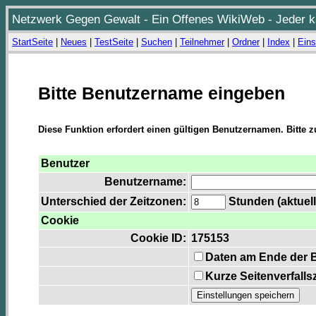
Netzwerk Gegen Gewalt - Ein Offenes WikiWeb - Jeder ka
StartSeite
|
Neues
|
TestSeite
|
Suchen
|
Teilnehmer
|
Ordner
|
Index
|
Eins
Bitte Benutzername eingeben
Diese Funktion erfordert einen gültigen Benutzernamen. Bitte 
Benutzer
Benutzername:
Unterschied der Zeitzonen:
Stunden (aktuell
Cookie
Cookie ID:
175153
Daten am Ende der 
Kurze Seitenverfalls