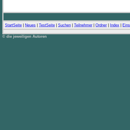
StartSeite
|
Neues
|
TestSeite
|
Suchen
|
Teilnehmer
|
Ordner
|
Index
|
Eins
© die jeweiligen Autoren