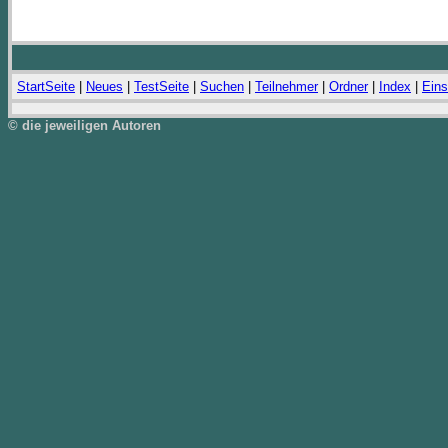
StartSeite
|
Neues
|
TestSeite
|
Suchen
|
Teilnehmer
|
Ordner
|
Index
|
Eins
© die jeweiligen Autoren