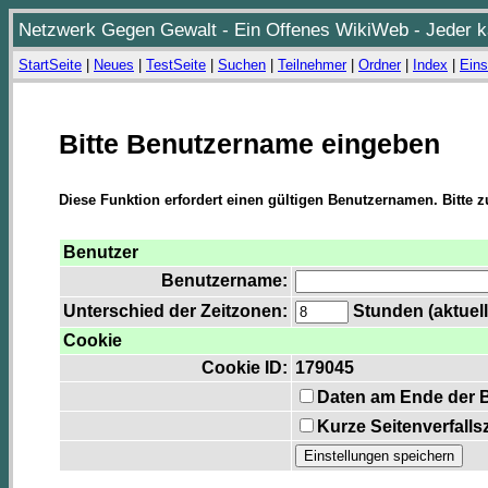
Netzwerk Gegen Gewalt - Ein Offenes WikiWeb - Jeder ka
StartSeite
|
Neues
|
TestSeite
|
Suchen
|
Teilnehmer
|
Ordner
|
Index
|
Eins
Bitte Benutzername eingeben
Diese Funktion erfordert einen gültigen Benutzernamen. Bitte 
Benutzer
Benutzername:
Unterschied der Zeitzonen:
Stunden (aktuell
Cookie
Cookie ID:
179045
Daten am Ende der 
Kurze Seitenverfalls