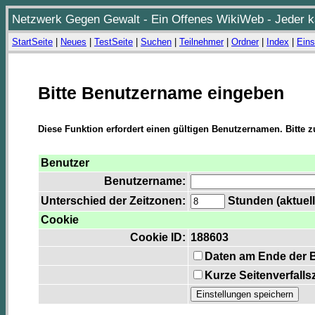
Netzwerk Gegen Gewalt - Ein Offenes WikiWeb - Jeder ka
StartSeite
|
Neues
|
TestSeite
|
Suchen
|
Teilnehmer
|
Ordner
|
Index
|
Eins
Bitte Benutzername eingeben
Diese Funktion erfordert einen gültigen Benutzernamen. Bitte 
Benutzer
Benutzername:
Unterschied der Zeitzonen:
Stunden (aktuell
Cookie
Cookie ID:
188603
Daten am Ende der 
Kurze Seitenverfalls