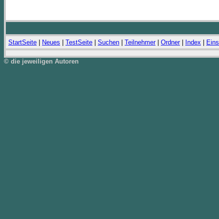
StartSeite
|
Neues
|
TestSeite
|
Suchen
|
Teilnehmer
|
Ordner
|
Index
|
Eins
© die jeweiligen Autoren