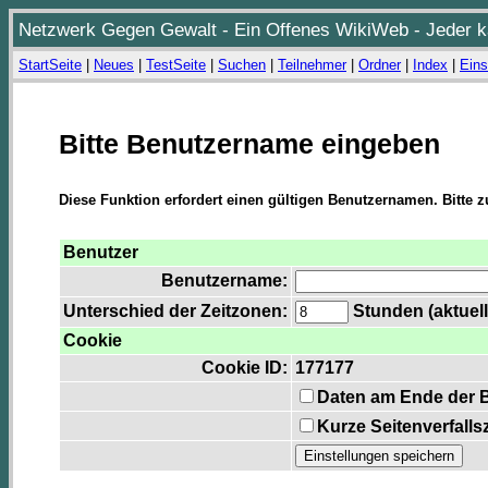
Netzwerk Gegen Gewalt - Ein Offenes WikiWeb - Jeder ka
StartSeite
|
Neues
|
TestSeite
|
Suchen
|
Teilnehmer
|
Ordner
|
Index
|
Eins
Bitte Benutzername eingeben
Diese Funktion erfordert einen gültigen Benutzernamen. Bitte 
Benutzer
Benutzername:
Unterschied der Zeitzonen:
Stunden (aktuell
Cookie
Cookie ID:
177177
Daten am Ende der 
Kurze Seitenverfalls