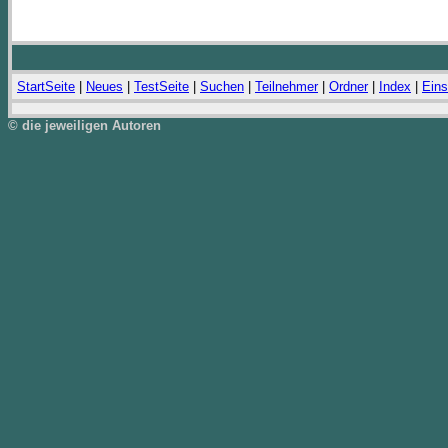
StartSeite
|
Neues
|
TestSeite
|
Suchen
|
Teilnehmer
|
Ordner
|
Index
|
Eins
© die jeweiligen Autoren