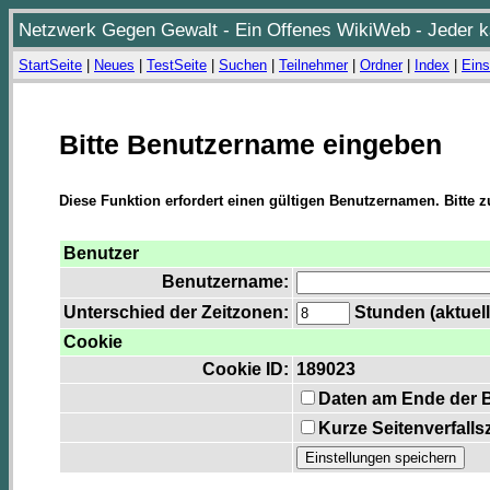
Netzwerk Gegen Gewalt - Ein Offenes WikiWeb - Jeder ka
StartSeite
|
Neues
|
TestSeite
|
Suchen
|
Teilnehmer
|
Ordner
|
Index
|
Eins
Bitte Benutzername eingeben
Diese Funktion erfordert einen gültigen Benutzernamen. Bitte 
Benutzer
Benutzername:
Unterschied der Zeitzonen:
Stunden (aktuell
Cookie
Cookie ID:
189023
Daten am Ende der 
Kurze Seitenverfalls