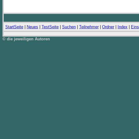
StartSeite
|
Neues
|
TestSeite
|
Suchen
|
Teilnehmer
|
Ordner
|
Index
|
Eins
© die jeweiligen Autoren