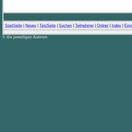
StartSeite
|
Neues
|
TestSeite
|
Suchen
|
Teilnehmer
|
Ordner
|
Index
|
Eins
© die jeweiligen Autoren