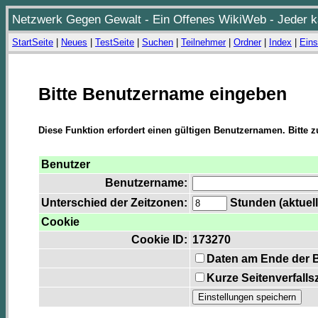
Netzwerk Gegen Gewalt - Ein Offenes WikiWeb - Jeder ka
StartSeite
|
Neues
|
TestSeite
|
Suchen
|
Teilnehmer
|
Ordner
|
Index
|
Eins
Bitte Benutzername eingeben
Diese Funktion erfordert einen gültigen Benutzernamen. Bitte 
Benutzer
Benutzername:
Unterschied der Zeitzonen:
Stunden (aktuell
Cookie
Cookie ID:
173270
Daten am Ende der 
Kurze Seitenverfalls