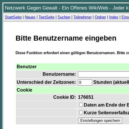
Netzwerk Gegen Gewalt - Ein Offenes WikiWeb - Jeder ka
StartSeite
|
Neues
|
TestSeite
|
Suchen
|
Teilnehmer
|
Ordner
|
Index
|
Eins
Bitte Benutzername eingeben
Diese Funktion erfordert einen gültigen Benutzernamen. Bitte 
Benutzer
Benutzername:
Unterschied der Zeitzonen:
Stunden (aktuell
Cookie
Cookie ID:
176651
Daten am Ende der 
Kurze Seitenverfalls