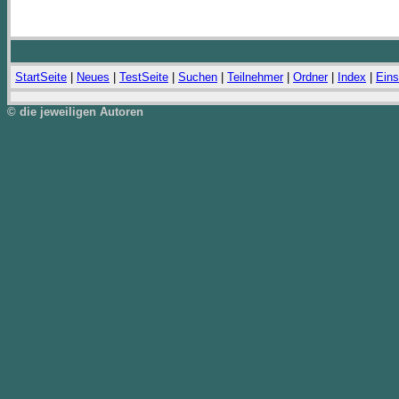
StartSeite
|
Neues
|
TestSeite
|
Suchen
|
Teilnehmer
|
Ordner
|
Index
|
Eins
© die jeweiligen Autoren