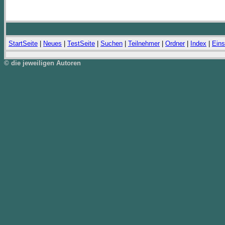
StartSeite
|
Neues
|
TestSeite
|
Suchen
|
Teilnehmer
|
Ordner
|
Index
|
Eins
© die jeweiligen Autoren