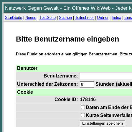
Netzwerk Gegen Gewalt - Ein Offenes WikiWeb - Jeder ka
StartSeite
|
Neues
|
TestSeite
|
Suchen
|
Teilnehmer
|
Ordner
|
Index
|
Eins
Bitte Benutzername eingeben
Diese Funktion erfordert einen gültigen Benutzernamen. Bitte 
Benutzer
Benutzername:
Unterschied der Zeitzonen:
Stunden (aktuell
Cookie
Cookie ID:
178146
Daten am Ende der 
Kurze Seitenverfalls