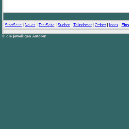
StartSeite
|
Neues
|
TestSeite
|
Suchen
|
Teilnehmer
|
Ordner
|
Index
|
Eins
© die jeweiligen Autoren