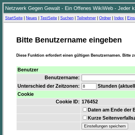
Netzwerk Gegen Gewalt - Ein Offenes WikiWeb - Jeder ka
StartSeite
|
Neues
|
TestSeite
|
Suchen
|
Teilnehmer
|
Ordner
|
Index
|
Eins
Bitte Benutzername eingeben
Diese Funktion erfordert einen gültigen Benutzernamen. Bitte 
Benutzer
Benutzername:
Unterschied der Zeitzonen:
Stunden (aktuell
Cookie
Cookie ID:
176452
Daten am Ende der 
Kurze Seitenverfalls