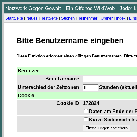
Netzwerk Gegen Gewalt - Ein Offenes WikiWeb - Jeder ka
StartSeite
|
Neues
|
TestSeite
|
Suchen
|
Teilnehmer
|
Ordner
|
Index
|
Eins
Bitte Benutzername eingeben
Diese Funktion erfordert einen gültigen Benutzernamen. Bitte 
Benutzer
Benutzername:
Unterschied der Zeitzonen:
Stunden (aktuell
Cookie
Cookie ID:
172824
Daten am Ende der 
Kurze Seitenverfalls