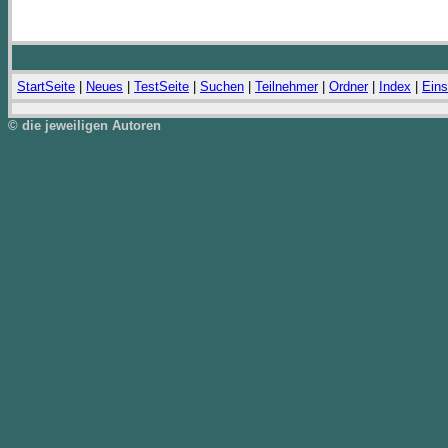
StartSeite
|
Neues
|
TestSeite
|
Suchen
|
Teilnehmer
|
Ordner
|
Index
|
Eins
© die jeweiligen Autoren