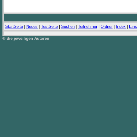
StartSeite
|
Neues
|
TestSeite
|
Suchen
|
Teilnehmer
|
Ordner
|
Index
|
Eins
© die jeweiligen Autoren