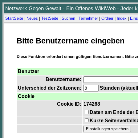
Netzwerk Gegen Gewalt - Ein Offenes WikiWeb - Jeder ka
StartSeite
|
Neues
|
TestSeite
|
Suchen
|
Teilnehmer
|
Ordner
|
Index
|
Eins
Bitte Benutzername eingeben
Diese Funktion erfordert einen gültigen Benutzernamen. Bitte 
Benutzer
Benutzername:
Unterschied der Zeitzonen:
Stunden (aktuell
Cookie
Cookie ID:
174268
Daten am Ende der 
Kurze Seitenverfalls